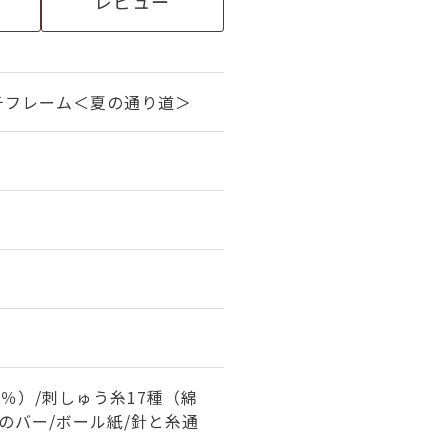
レビュー
チフレーム＜夏の通り道＞
0％）/刺しゅう糸17種（綿
木のバー/ボール紙/針と糸通