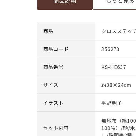
商品説明
もっと見る
商品
クロスステッ
商品コード
356273
商品番号
KS-HE637
サイズ
約38×24cm
イラスト
平野明子
無地布（綿10
セット内容
100％）/額/
し/説明書2種