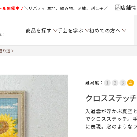
店舗情
ール開催中♪
＼リバティ 生地、編み物、刺繍、刺し子／
商品を探す
手芸を学ぶ
初めての方へ
料！
通り道＞
難易度：
クロスステッ
入道雲が浮かぶ夏空
でクロスステッチ。
に表現。窓のような