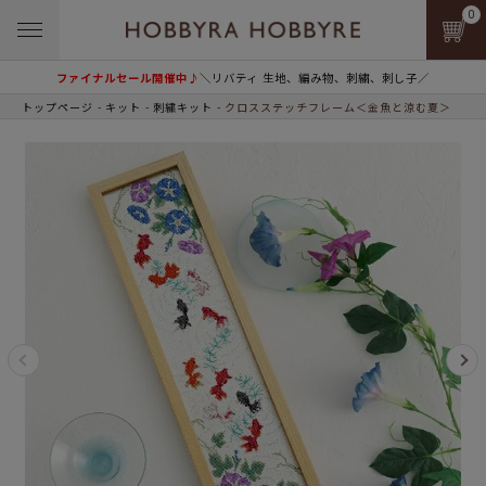
0
ファイナルセール開催中♪
＼リバティ 生地、編み物、刺繍、刺し子／
トップページ
キット
刺繍キット
クロスステッチフレーム＜金魚と涼む夏＞