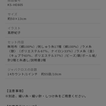
商品番号
KS-HE605
サイズ
約50×13cm
イラスト
髙野紀子
セット内容
無地布（綿100%）/刺しゅう糸17種（綿100%）/ラメ糸
〈銀〉（ポリエステル67％、ナイロン33％）/ラメ糸〈金〉
（キュプラ63％、ポリエステル37％）/ビーズ/額/ボール紙/
針2種と糸通し/説明書2種
ジャバクロスの目数
14カウント/1インチ 約55目/10cm
【注意事項】
※別途、縫い糸・縫い針・しつけ糸をご用意ください。