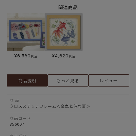
関連商品
¥
6,380
¥
4,620
税込
税込
商品説明
もっと見る
レビュー
商 品
クロスステッチフレーム＜金魚と涼む夏＞
商品コード
356007