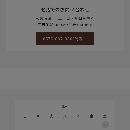
電話でのお問い合わせ
営業時間 ： 土・日・祝日を除く
平日午前10:00～午後5:00まで
0570-037-030(代表）
8月
土
日
月
火
水
木
金
土
5
1