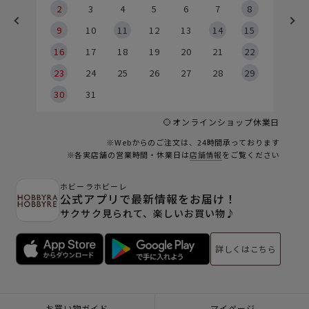
2
2
3
4
5
6
7
8
9
9
10
11
12
13
14
15
6
16
17
18
19
20
21
22
23
24
25
26
27
28
29
30
31
オンラインショップ休業日
※Webからのご注文は、24時間承っております
※各実店舗の営業時間・休業日は
店舗情報
をご覧ください
ホビーラホビーレ
公式アプリで最新情報をお届け！
サクサク見られて、楽しいお買い物♪
詳しくはこちら
お買い物ガイド
マイページ