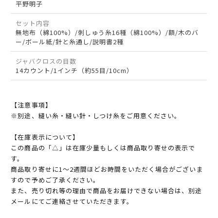
平野明子
セット内容
無地布（綿100%）/刺しゅう糸16種（綿100%）/額/木のバ
ー/ボール紙/針と糸通し/説明書2種
ジャバクロスの目数
14カウント/1インチ（約55目/10cm）
【注意事項】
※別途、縫い糸・縫い針・しつけ糸をご用意ください。
【在庫表示について】
この商品の「△」は在庫少量もしくは商品取り寄せの表示で
す。
商品取り寄せに1～2週間ほどお時間をいただく場合がございま
すので予めご了承ください。
また、売り切れ等の理由で商品をお届けできない場合は、別途
メールにてご連絡させていただきます。