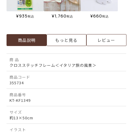
¥
935
¥
1,760
¥
660
税込
税込
税込
商品説明
もっと見る
レビュー
商 品
クロスステッチフレーム＜イタリア旅の風景＞
商品コード
355734
商品番号
KT-KF1349
サイズ
約13×50cm
イラスト