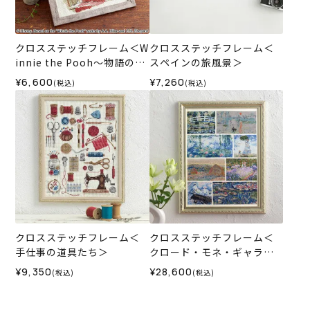
クロスステッチフレーム＜W
クロスステッチフレーム＜
innie the Pooh～物語のは
スペインの旅風景＞
じまり～＞
¥6,600
¥7,260
(税込)
(税込)
クロスステッチフレーム＜
クロスステッチフレーム＜
手仕事の道具たち＞
クロード・モネ・ギャラリ
ー＞
¥9,350
¥28,600
(税込)
(税込)