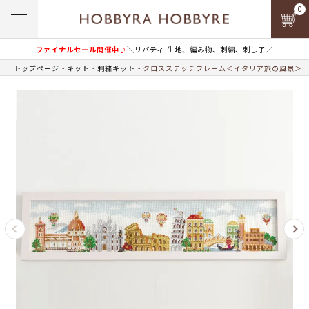
0
ファイナルセール開催中♪
＼リバティ 生地、編み物、刺繍、刺し子／
トップページ
キット
刺繍キット
クロスステッチフレーム＜イタリア旅の風景＞