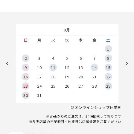
8月
土
日
月
火
水
木
金
土
5
1
2
2
3
4
5
6
7
8
9
9
10
11
12
13
14
15
6
16
17
18
19
20
21
22
23
24
25
26
27
28
29
30
31
オンラインショップ休業日
※Webからのご注文は、24時間承っております
※各実店舗の営業時間・休業日は
店舗情報
をご覧ください