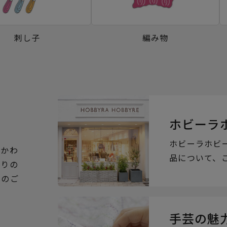
刺し子
編み物
ホビーラ
ホビーラホビ
るかわ
品について、
ぶりの
らのご
手芸の魅