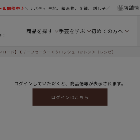
店舗情
ール開催中♪
＼リバティ 生地、編み物、刺繍、刺し子／
商品を探す
手芸を学ぶ
初めての方へ
料！
ンロード】モチーフセーター＜クロッシュコットン＞（レシピ）
ログインしていただくと、商品情報が表示されます。
ログインはこちら