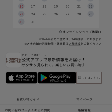
6
16
17
18
19
20
21
22
23
24
25
26
27
28
29
30
31
オンラインショップ休業日
※Webからのご注文は、24時間承っております
※各実店舗の営業時間・休業日は
店舗情報
をご覧ください
ホビーラホビーレ
公式アプリで最新情報をお届け！
サクサク見られて、楽しいお買い物♪
詳しくはこちら
お買い物ガイド
マイページ
お問い合わせ - よくあるご質問
店舗情報