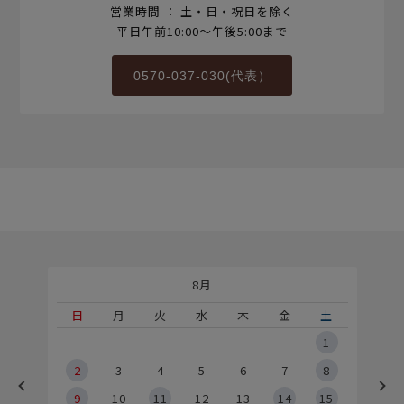
営業時間 ： 土・日・祝日を除く
平日午前10:00～午後5:00まで
0570-037-030(代表）
8月
土
日
月
火
水
木
金
土
5
1
2
2
3
4
5
6
7
8
9
9
10
11
12
13
14
15