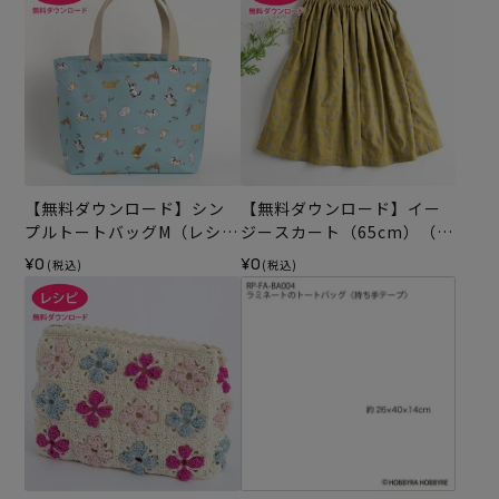
【無料ダウンロード】シン
【無料ダウンロード】イー
プルトートバッグM（レシ
ジースカート（65cm）（レ
ピ）
シピ）
¥0
¥0
(税込)
(税込)