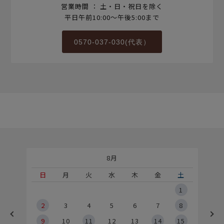
営業時間 ： 土・日・祝日を除く
平日午前10:00～午後5:00まで
0570-037-030(代表）
8月
土
日
月
火
水
木
金
土
5
1
2
2
3
4
5
6
7
8
9
9
10
11
12
13
14
15