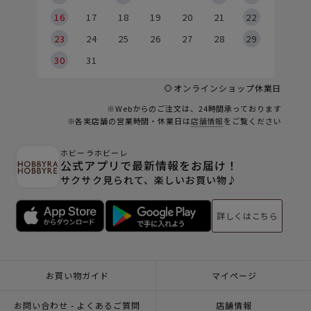
6
16
17
18
19
20
21
22
23
24
25
26
27
28
29
30
31
オンラインショップ休業日
※Webからのご注文は、24時間承っております
※各実店舗の営業時間・休業日は
店舗情報
をご覧ください
ホビーラホビーレ
公式アプリで最新情報をお届け！
サクサク見られて、楽しいお買い物♪
詳しくはこちら
お買い物ガイド
マイページ
お問い合わせ - よくあるご質問
店舗情報