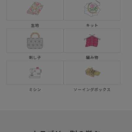
生地
キット
刺し子
編み物
ミシン
ソーイングボックス