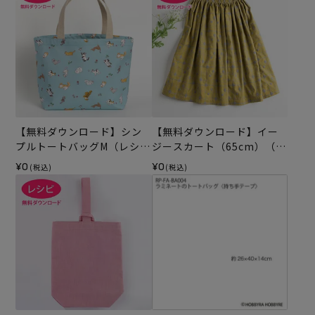
【無料ダウンロード】シン
【無料ダウンロード】イー
プルトートバッグM（レシ
ジースカート（65cm）（レ
ピ）
シピ）
¥0
¥0
(税込)
(税込)