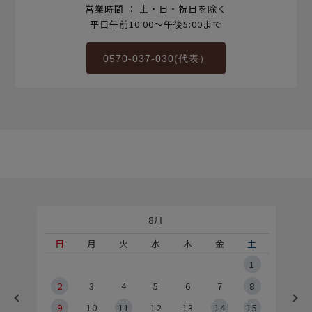
営業時間 ： 土・日・祝日を除く
平日午前10:00～午後5:00まで
0570-037-030(代表）
8月
土
日
月
火
水
木
金
土
5
1
2
2
3
4
5
6
7
8
9
9
10
11
12
13
14
15