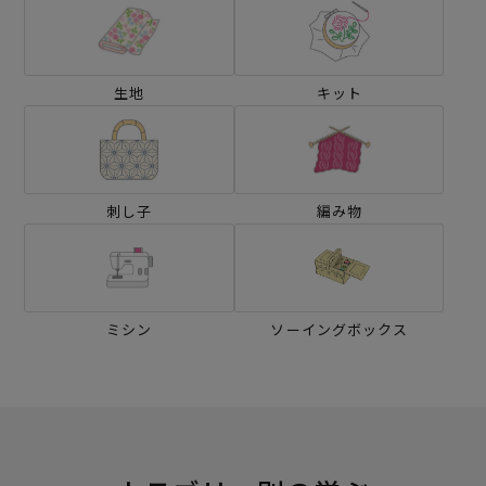
生地
キット
刺し子
編み物
ミシン
ソーイングボックス