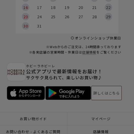
6
16
17
18
19
20
21
22
23
24
25
26
27
28
29
30
31
オンラインショップ休業日
※Webからのご注文は、24時間承っております
※各実店舗の営業時間・休業日は
店舗情報
をご覧ください
ホビーラホビーレ
公式アプリで最新情報をお届け！
サクサク見られて、楽しいお買い物♪
詳しくはこちら
お買い物ガイド
マイページ
お問い合わせ - よくあるご質問
店舗情報