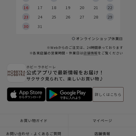
6
16
17
18
19
20
21
22
23
24
25
26
27
28
29
30
31
オンラインショップ休業日
※Webからのご注文は、24時間承っております
※各実店舗の営業時間・休業日は
店舗情報
をご覧ください
ホビーラホビーレ
公式アプリで最新情報をお届け！
サクサク見られて、楽しいお買い物♪
詳しくはこちら
お買い物ガイド
マイページ
お問い合わせ - よくあるご質問
店舗情報