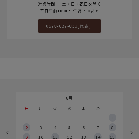
営業時間 ： 土・日・祝日を除く
平日午前10:00～午後5:00まで
0570-037-030(代表）
8月
土
日
月
火
水
木
金
土
5
1
2
2
3
4
5
6
7
8
9
9
10
11
12
13
14
15