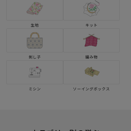
生地
キット
刺し子
編み物
ミシン
ソーイングボックス