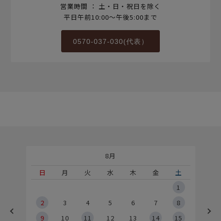
営業時間 ： 土・日・祝日を除く
平日午前10:00～午後5:00まで
0570-037-030(代表）
8月
土
日
月
火
水
木
金
土
5
1
2
2
3
4
5
6
7
8
9
9
10
11
12
13
14
15