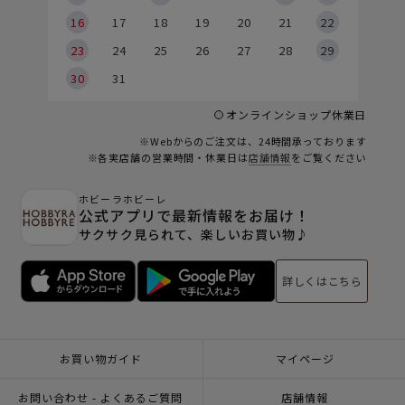
6
16
17
18
19
20
21
22
23
24
25
26
27
28
29
30
31
オンラインショップ休業日
※Webからのご注文は、24時間承っております
※各実店舗の営業時間・休業日は
店舗情報
をご覧ください
ホビーラホビーレ
公式アプリで最新情報をお届け！
サクサク見られて、楽しいお買い物♪
詳しくはこちら
お買い物ガイド
マイページ
お問い合わせ - よくあるご質問
店舗情報