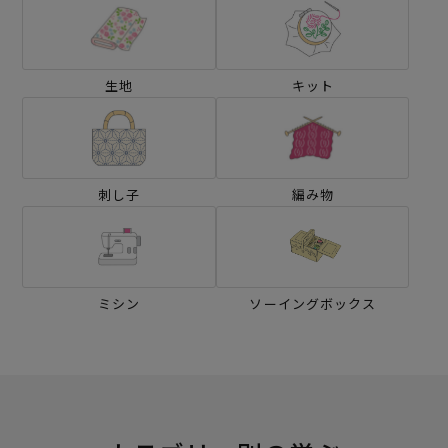
生地
キット
刺し子
編み物
ミシン
ソーイングボックス