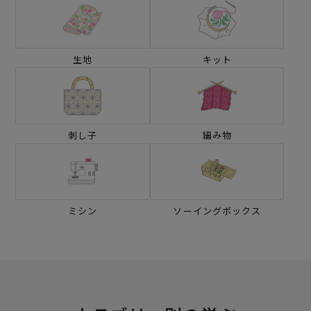
生地
キット
刺し子
編み物
ミシン
ソーイングボックス