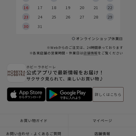
6
16
17
18
19
20
21
22
23
24
25
26
27
28
29
30
31
オンラインショップ休業日
※Webからのご注文は、24時間承っております
※各実店舗の営業時間・休業日は
店舗情報
をご覧ください
ホビーラホビーレ
公式アプリで最新情報をお届け！
サクサク見られて、楽しいお買い物♪
詳しくはこちら
お買い物ガイド
マイページ
お問い合わせ - よくあるご質問
店舗情報