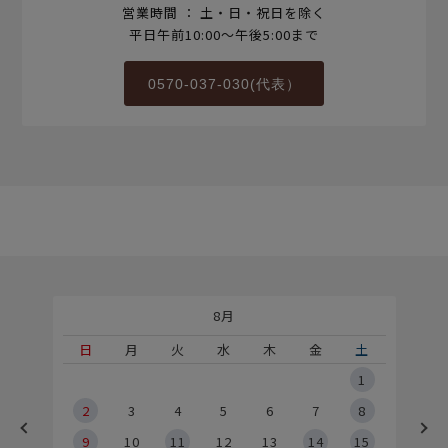
営業時間 ： 土・日・祝日を除く
平日午前10:00～午後5:00まで
0570-037-030(代表）
8月
土
日
月
火
水
木
金
土
5
1
2
2
3
4
5
6
7
8
9
9
10
11
12
13
14
15