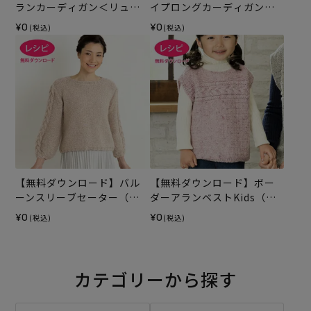
ランカーディガン＜リュク
イプロングカーディガン
ス＞（レシピ）
（レシピ）
¥0
¥0
(税込)
(税込)
【無料ダウンロード】バル
【無料ダウンロード】ボー
ーンスリーブセーター（レ
ダーアランベストKids（レ
シピ）
シピ）
¥0
¥0
(税込)
(税込)
カテゴリーから探す