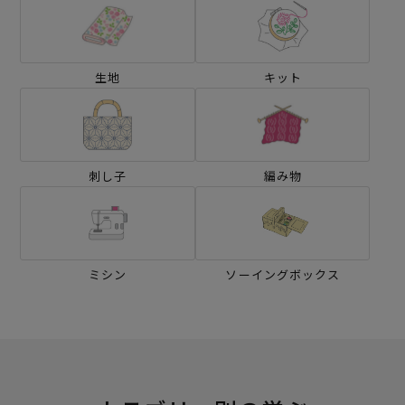
生地
キット
刺し子
編み物
ミシン
ソーイングボックス