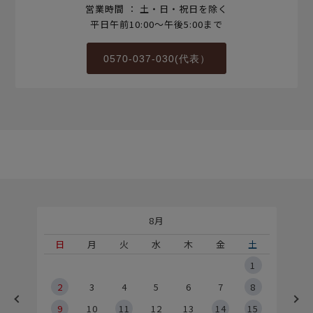
営業時間 ： 土・日・祝日を除く
平日午前10:00～午後5:00まで
0570-037-030(代表）
8月
土
日
月
火
水
木
金
土
5
1
2
2
3
4
5
6
7
8
9
9
10
11
12
13
14
15