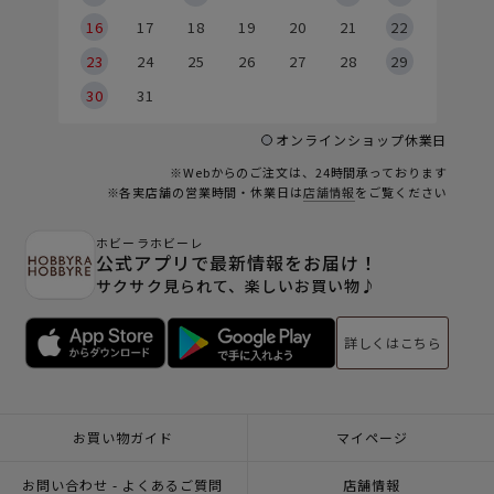
6
16
17
18
19
20
21
22
23
24
25
26
27
28
29
30
31
オンラインショップ休業日
※Webからのご注文は、24時間承っております
※各実店舗の営業時間・休業日は
店舗情報
をご覧ください
ホビーラホビーレ
公式アプリで最新情報をお届け！
サクサク見られて、楽しいお買い物♪
詳しくはこちら
お買い物ガイド
マイページ
お問い合わせ - よくあるご質問
店舗情報