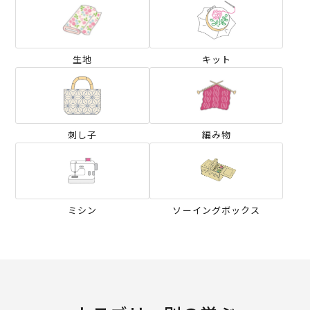
生地
キット
刺し子
編み物
ミシン
ソーイングボックス