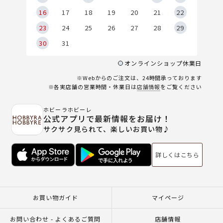
6
16
17
18
19
20
21
22
23
24
25
26
27
28
29
30
31
オンラインショップ休業日
※Webからのご注文は、24時間承っております
※各実店舗の営業時間・休業日は
店舗情報
をご覧ください
ホビーラホビーレ
公式アプリで最新情報をお届け！
サクサク見られて、楽しいお買い物♪
詳しくはこちら
お買い物ガイド
マイページ
お問い合わせ - よくあるご質問
店舗情報