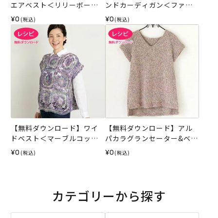
エアベスト＜リリーボーダ
ンドカーディガン＜ファイ
ー＞（レシピ）
ンモヘヤ＞（レシピ）
¥0
¥0
(税込)
(税込)
【無料ダウンロード】ワイ
【無料ダウンロード】アル
ドベスト＜マーブルコット
パカラグランセーター&ベス
ン＞（レシピ）
ト （レシピ）
¥0
¥0
(税込)
(税込)
カテゴリーから探す