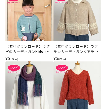
【無料ダウンロード】うさ
【無料ダウンロード】ラグ
ぎのカーディガンKids（レ
ランカーディガン＜アラン
シピ）
ウール＞（レシピ）
¥0
¥0
(税込)
(税込)