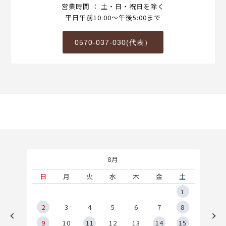
営業時間 ： 土・日・祝日を除く
平日午前10:00～午後5:00まで
0570-037-030(代表）
8月
土
日
月
火
水
木
金
土
5
1
2
2
3
4
5
6
7
8
9
9
10
11
12
13
14
15