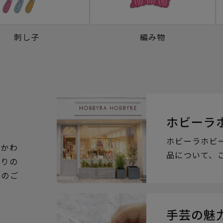
刺し子
編み物
ホビーラ
ホビーラホビ
るかわ
品について、
ぶりの
らのご
手芸の魅