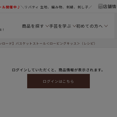
店舗情
ール開催中♪
＼リバティ 生地、編み物、刺繍、刺し子／
商品を探す
手芸を学ぶ
初めての方へ
料！
ンロード】バスケットストール＜ロービングキッス＞（レシピ）
ログインしていただくと、商品情報が表示されます。
ログインはこちら