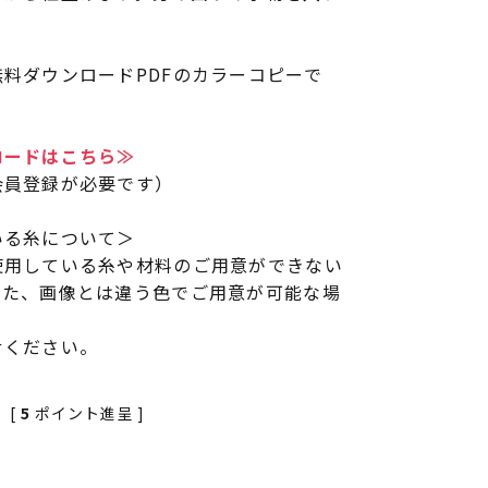
。
料ダウンロードPDFのカラーコピーで
ロードはこちら≫
会員登録が必要です）
いる糸について＞
使用している糸や材料のご用意ができない
また、画像とは違う色でご用意が可能な場
せください。
[
5
ポイント進呈 ]