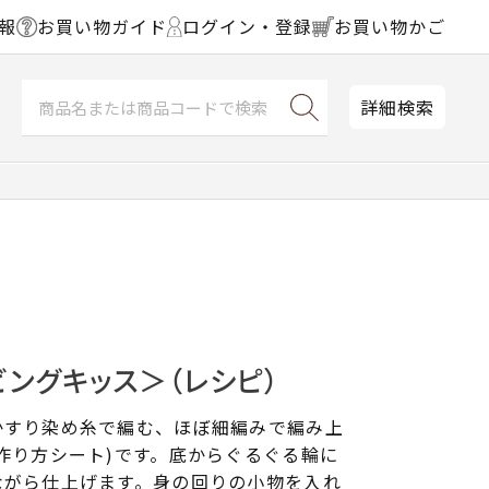
報
お買い物ガイド
ログイン・登録
お買い物かご
詳細検索
ングキッス＞（レシピ）
かすり染め糸で編む、ほぼ細編みで編み上
作り方シート)です。底からぐるぐる輪に
ながら仕上げます。身の回りの小物を入れ