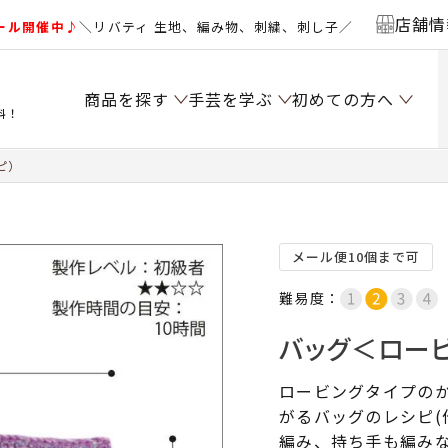
店舗情
ール開催中♪
＼リバティ 生地、編み物、刺繍、刺し子／
商品を探す
手芸を学ぶ
初めての方へ
料！
ピ）
メール便10個まで可
難易度：
バッグ＜ロービ
ロービングタイプの
がるバッグのレシピ(
編み、持ち手も編み