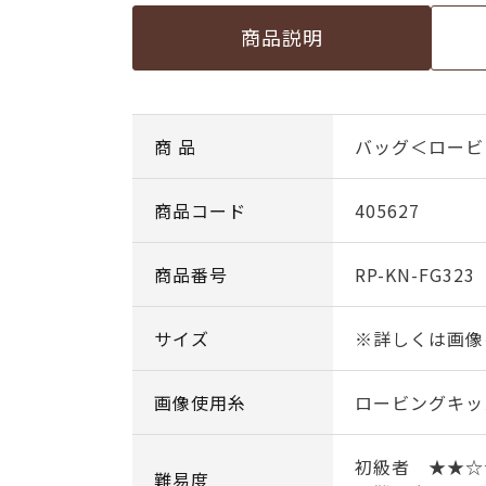
商品説明
商 品
バッグ＜ロービ
商品コード
405627
商品番号
RP-KN-FG323
サイズ
※詳しくは画像
画像使用糸
ロービングキッ
初級者 ★★
難易度