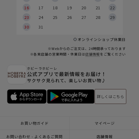
6
16
17
18
19
20
21
22
23
24
25
26
27
28
29
30
31
オンラインショップ休業日
※Webからのご注文は、24時間承っております
※各実店舗の営業時間・休業日は
店舗情報
をご覧ください
ホビーラホビーレ
公式アプリで最新情報をお届け！
サクサク見られて、楽しいお買い物♪
詳しくはこちら
お買い物ガイド
マイページ
お問い合わせ - よくあるご質問
店舗情報