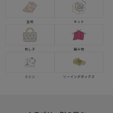
生地
キット
刺し子
編み物
ミシン
ソーイングボックス