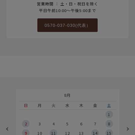
営業時間 ： 土・日・祝日を除く
平日午前10:00～午後5:00まで
0570-037-030(代表）
8月
土
日
月
火
水
木
金
土
5
1
2
2
3
4
5
6
7
8
9
9
10
11
12
13
14
15