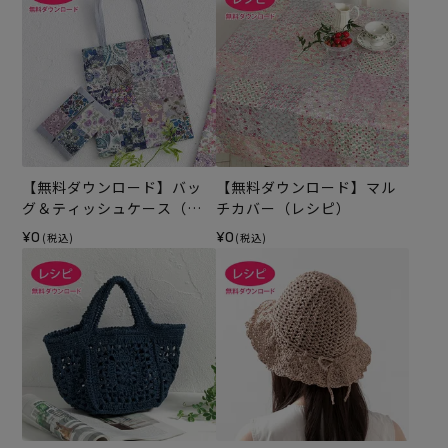
【無料ダウンロード】バッ
【無料ダウンロード】マル
グ＆ティッシュケース（レ
チカバー（レシピ）
シピ）
¥0
¥0
(税込)
(税込)