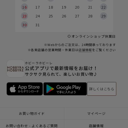
6
16
17
18
19
20
21
22
23
24
25
26
27
28
29
30
31
オンラインショップ休業日
※Webからのご注文は、24時間承っております
※各実店舗の営業時間・休業日は
店舗情報
をご覧ください
ホビーラホビーレ
公式アプリで最新情報をお届け！
サクサク見られて、楽しいお買い物♪
詳しくはこちら
お買い物ガイド
マイページ
お問い合わせ - よくあるご質問
店舗情報