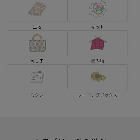
生地
キット
刺し子
編み物
ミシン
ソーイングボックス