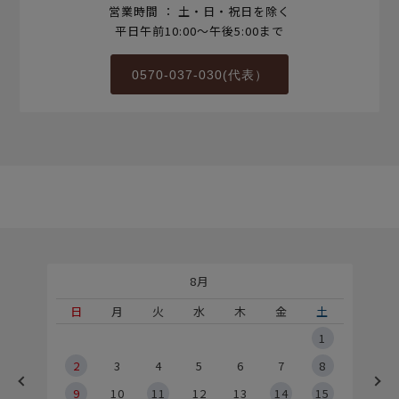
営業時間 ： 土・日・祝日を除く
平日午前10:00～午後5:00まで
0570-037-030(代表）
8月
土
日
月
火
水
木
金
土
5
1
2
2
3
4
5
6
7
8
9
9
10
11
12
13
14
15