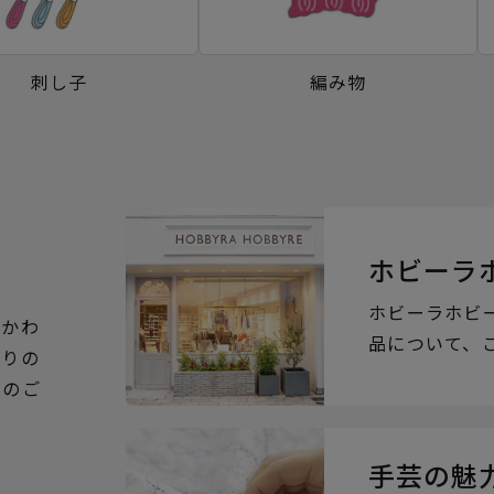
刺し子
編み物
ホビーラ
ホビーラホビ
るかわ
品について、
ぶりの
らのご
手芸の魅