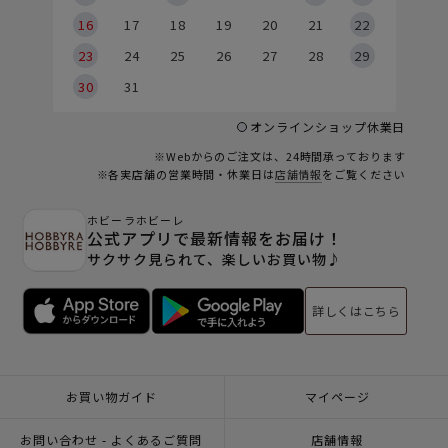
6
16
17
18
19
20
21
22
23
24
25
26
27
28
29
30
31
オンラインショップ休業日
※Webからのご注文は、24時間承っております
※各実店舗の営業時間・休業日は
店舗情報
をご覧ください
ホビーラホビーレ
公式アプリで最新情報をお届け！
サクサク見られて、楽しいお買い物♪
詳しくはこちら
お買い物ガイド
マイページ
お問い合わせ - よくあるご質問
店舗情報