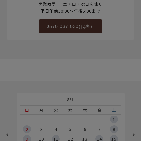
営業時間 ： 土・日・祝日を除く
平日午前10:00～午後5:00まで
0570-037-030(代表）
8月
土
日
月
火
水
木
金
土
5
1
2
2
3
4
5
6
7
8
9
9
10
11
12
13
14
15