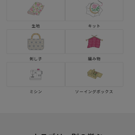
生地
キット
刺し子
編み物
ミシン
ソーイングボックス