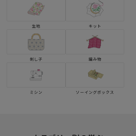
生地
キット
刺し子
編み物
ミシン
ソーイングボックス