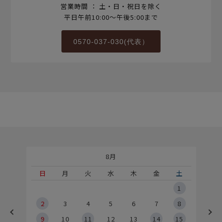
営業時間 ： 土・日・祝日を除く
平日午前10:00～午後5:00まで
0570-037-030(代表）
8月
土
日
月
火
水
木
金
土
5
1
2
2
3
4
5
6
7
8
9
9
10
11
12
13
14
15