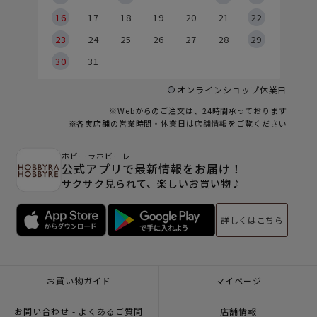
6
16
17
18
19
20
21
22
23
24
25
26
27
28
29
30
31
オンラインショップ休業日
※Webからのご注文は、24時間承っております
※各実店舗の営業時間・休業日は
店舗情報
をご覧ください
ホビーラホビーレ
公式アプリで最新情報をお届け！
サクサク見られて、楽しいお買い物♪
詳しくはこちら
お買い物ガイド
マイページ
お問い合わせ - よくあるご質問
店舗情報