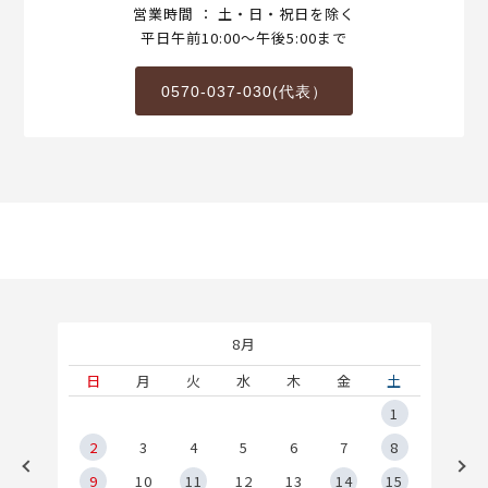
営業時間 ： 土・日・祝日を除く
平日午前10:00～午後5:00まで
0570-037-030(代表）
8月
土
日
月
火
水
木
金
土
5
1
2
2
3
4
5
6
7
8
9
9
10
11
12
13
14
15