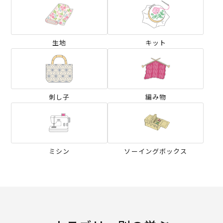
生地
キット
刺し子
編み物
ミシン
ソーイングボックス