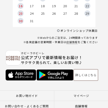
6
16
17
18
19
20
21
22
23
24
25
26
27
28
29
30
31
オンラインショップ休業日
※Webからのご注文は、24時間承っております
※各実店舗の営業時間・休業日は
店舗情報
をご覧ください
ホビーラホビーレ
公式アプリで最新情報をお届け！
サクサク見られて、楽しいお買い物♪
詳しくはこちら
お買い物ガイド
マイページ
お問い合わせ - よくあるご質問
店舗情報