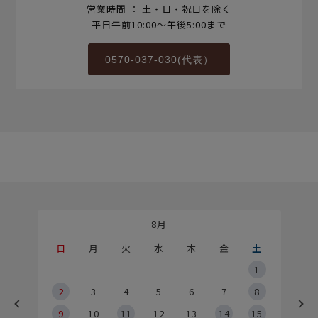
営業時間 ： 土・日・祝日を除く
平日午前10:00～午後5:00まで
0570-037-030(代表）
8月
土
日
月
火
水
木
金
土
5
1
2
2
3
4
5
6
7
8
9
9
10
11
12
13
14
15