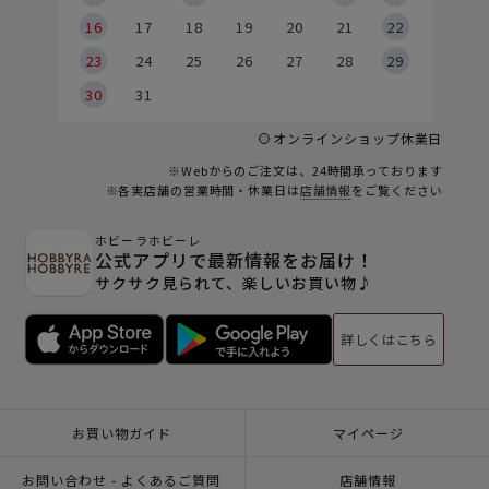
6
16
17
18
19
20
21
22
23
24
25
26
27
28
29
30
31
オンラインショップ休業日
※Webからのご注文は、24時間承っております
※各実店舗の営業時間・休業日は
店舗情報
をご覧ください
ホビーラホビーレ
公式アプリで最新情報をお届け！
サクサク見られて、楽しいお買い物♪
詳しくはこちら
お買い物ガイド
マイページ
お問い合わせ - よくあるご質問
店舗情報