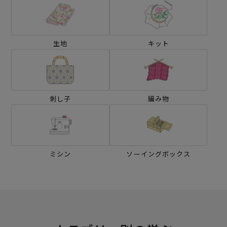
生地
キット
刺し子
編み物
ミシン
ソーイングボックス