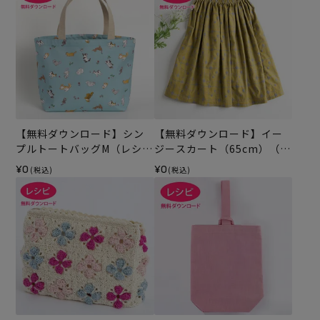
【無料ダウンロード】シン
【無料ダウンロード】イー
プルトートバッグM（レシ
ジースカート（65cm）（レ
ピ）
シピ）
¥0
¥0
(税込)
(税込)