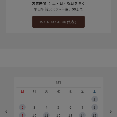
営業時間 ： 土・日・祝日を除く
平日午前10:00～午後5:00まで
0570-037-030(代表）
8月
土
日
月
火
水
木
金
土
5
1
2
2
3
4
5
6
7
8
9
9
10
11
12
13
14
15