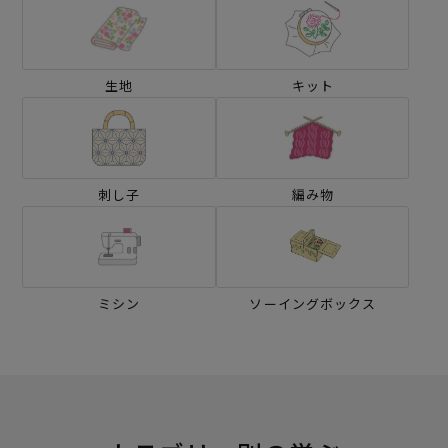
生地
キット
刺し子
編み物
ミシン
ソーイングボックス