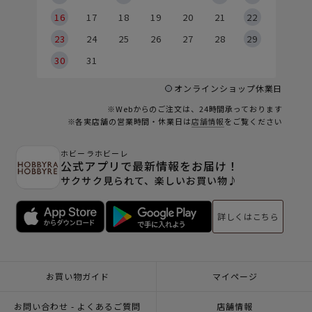
6
16
17
18
19
20
21
22
23
24
25
26
27
28
29
30
31
オンラインショップ休業日
※Webからのご注文は、24時間承っております
※各実店舗の営業時間・休業日は
店舗情報
をご覧ください
ホビーラホビーレ
公式アプリで最新情報をお届け！
サクサク見られて、楽しいお買い物♪
詳しくはこちら
お買い物ガイド
マイページ
お問い合わせ - よくあるご質問
店舗情報