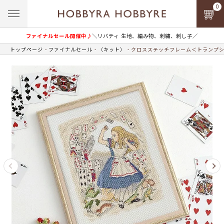
0
ファイナルセール開催中♪
＼リバティ 生地、編み物、刺繍、刺し子／
トップページ
ファイナルセール
（キット）
クロスステッチフレーム＜トランプ