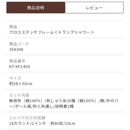
商品説明
レビュー
商品
クロスステッチフレーム＜トランプシャワー＞
商品コード
356208
商品番号
KT-KF1456
サイズ
約38×30cm
セット内容
無地布（綿100％）/刺しゅう糸20種（綿100％）/額/木のバ
ー/ボール紙/針と糸通し/説明書2種
ジャバクロスの目数
16カウント/1インチ 約65目/10cm