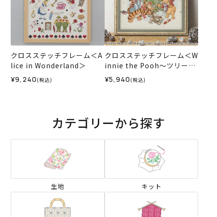
クロスステッチフレーム＜A
クロスステッチフレーム＜W
lice in Wonderland＞
innie the Pooh～ツリーの
飾りつけ～＞
¥9,240
¥5,940
(税込)
(税込)
カテゴリーから探す
生地
キット