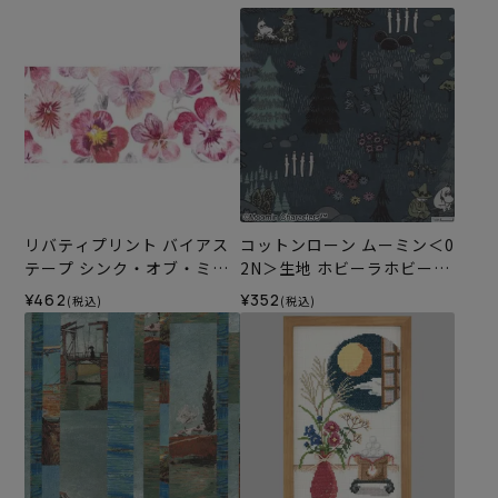
リバティプリント バイアス
コットンローン ムーミン＜0
テープ シンク・オブ・ミー
2N＞生地 ホビーラホビーレ
＜15P＞
デザインコレクション
¥462
¥352
(税込)
(税込)