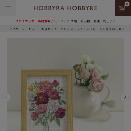
0
ファイナルセール開催中♪
＼リバティ 生地、編み物、刺繍、刺し子／
トップページ
キット
刺繍キット
クロスステッチミニフレーム＜薔薇の花束＞