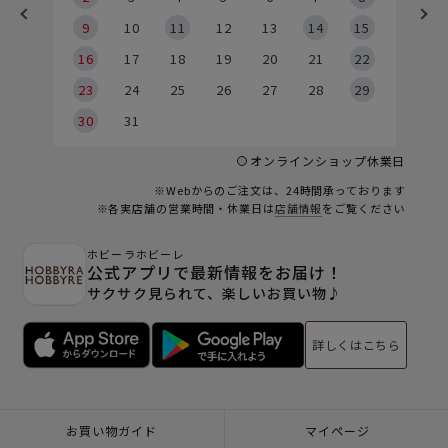
9
9
10
11
12
13
14
15
6
16
17
18
19
20
21
22
23
24
25
26
27
28
29
30
31
オンラインショップ休業日
※Webからのご注文は、24時間承っております
※各実店舗の営業時間・休業日は
店舗情報
をご覧ください
ホビーラホビーレ
公式アプリで最新情報をお届け！
サクサク見られて、楽しいお買い物♪
詳しくはこちら
お買い物ガイド
マイページ