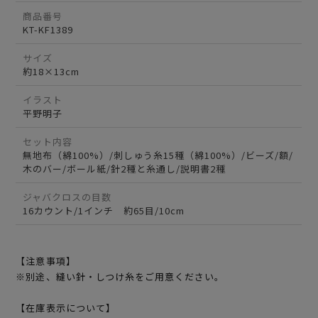
商品番号
KT-KF1389
サイズ
約18×13cm
イラスト
平野明子
セット内容
無地布（綿100%）/刺しゅう糸15種（綿100%）/ビーズ/額/
木のバー/ボール紙/針2種と糸通し/説明書2種
ジャバクロスの目数
16カウント/1インチ 約65目/10cm
【注意事項】
※別途、縫い針・しつけ糸をご用意ください。
【在庫表示について】