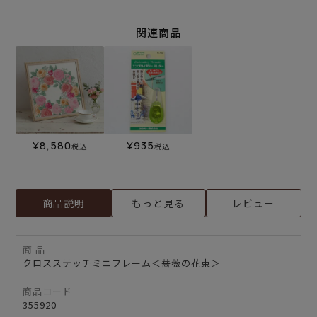
関連商品
¥
8,580
¥
935
税込
税込
商品説明
もっと見る
レビュー
商 品
クロスステッチミニフレーム＜薔薇の花束＞
商品コード
355920