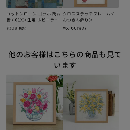
コットンローン ゴッホ 跳ね
クロスステッチフレーム＜
橋＜01X＞生地 ホビーラホ
おつきみ飾り＞
ビーレデザインコレクショ
¥308
¥6,160
(税込)
(税込)
ン
他のお客様はこちらの商品も見て
います