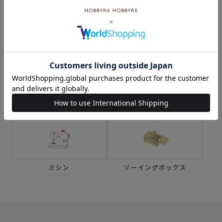
生地
キット
刺し子
編み物
ミシン
ソーイングボックス