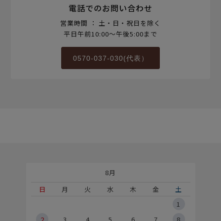
電話でのお問い合わせ
営業時間 ： 土・日・祝日を除く
平日午前10:00～午後5:00まで
0570-037-030(代表）
8月
土
日
月
火
水
木
金
土
5
1
2
2
3
4
5
6
7
8