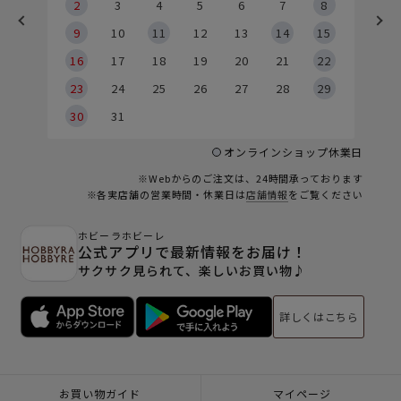
2
2
3
4
5
6
7
8
9
9
10
11
12
13
14
15
6
16
17
18
19
20
21
22
23
24
25
26
27
28
29
30
31
オンラインショップ休業日
※Webからのご注文は、24時間承っております
※各実店舗の営業時間・休業日は
店舗情報
をご覧ください
ホビーラホビーレ
公式アプリで最新情報をお届け！
サクサク見られて、楽しいお買い物♪
詳しくはこちら
お買い物ガイド
マイページ