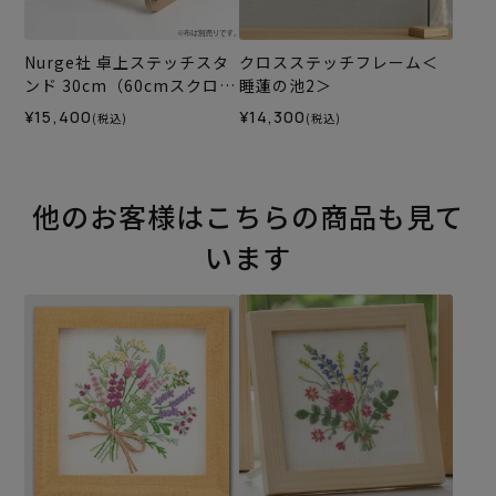
Nurge社 卓上ステッチスタ
クロスステッチフレーム＜
ンド 30cm（60cmスクロー
睡蓮の池2＞
ルロッド付）
¥15,400
¥14,300
(税込)
(税込)
他のお客様はこちらの商品も見て
います