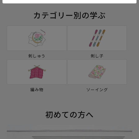
カテゴリー別の学ぶ
刺しゅう
刺し子
編み物
ソーイング
初めての方へ