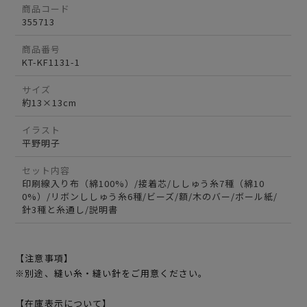
商品コード
355713
商品番号
KT-KF1131-1
サイズ
約13×13cm
イラスト
平野明子
セット内容
印刷線入り布（綿100%）/接着芯/ししゅう糸7種（綿10
0%）/リボンししゅう糸6種/ビーズ/額/木のバー/ボール紙/
針3種と糸通し/説明書
【注意事項】
※別途、縫い糸・縫い針をご用意ください。
【在庫表示について】