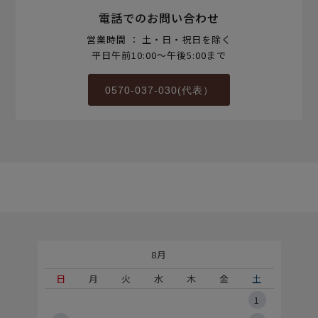
電話でのお問い合わせ
営業時間 ： 土・日・祝日を除く
平日午前10:00～午後5:00まで
0570-037-030(代表）
8月
土
日
月
火
水
木
金
土
5
1