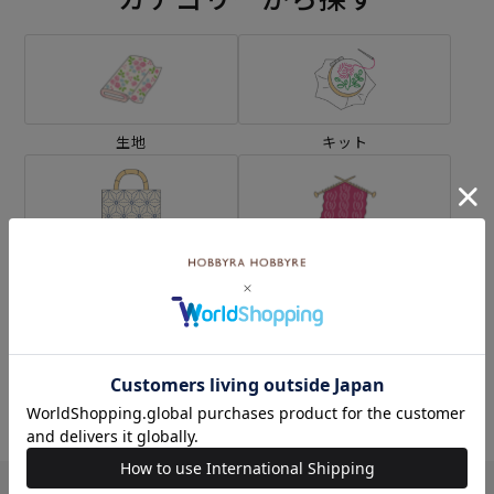
生地
キット
刺し子
編み物
ミシン
ソーイングボックス