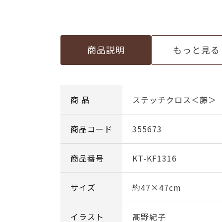
商品説明
もっと見る
商 品
ステッチクロス＜藤＞
商品コード
355673
商品番号
KT-KF1316
サイズ
約47×47cm
イラスト
髙野紀子