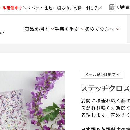
店舗情
ール開催中♪
＼リバティ 生地、編み物、刺繍、刺し子／
商品を探す
手芸を学ぶ
初めての方へ
料！
メール便1個まで可
ステッチクロ
満開に枝垂れ咲く藤
スが群れ咲く幻想的
表現します。花めぐ
日本語＆英語対応の