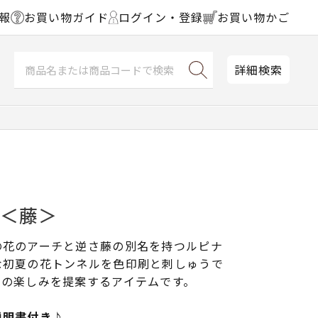
報
お買い物ガイド
ログイン・登録
お買い物かご
詳細検索
ス＜藤＞
の花のアーチと逆さ藤の別名を持つルピナ
な初夏の花トンネルを色印刷と刺しゅうで
りの楽しみを提案するアイテムです。
説明書付き♪