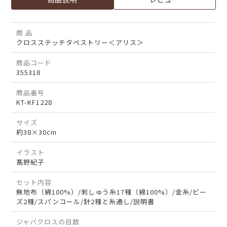
商 品
クロスステッチタペストリー＜アリス＞
商品コード
355318
商品番号
KT-KF1228
サイズ
約38×30cm
イラスト
髙野紀子
セット内容
無地布（綿100%）/刺しゅう糸17種（綿100%）/金糸/ビー
ズ2種/スパンコール/針2種と糸通し/説明書
ジャバクロスの目数