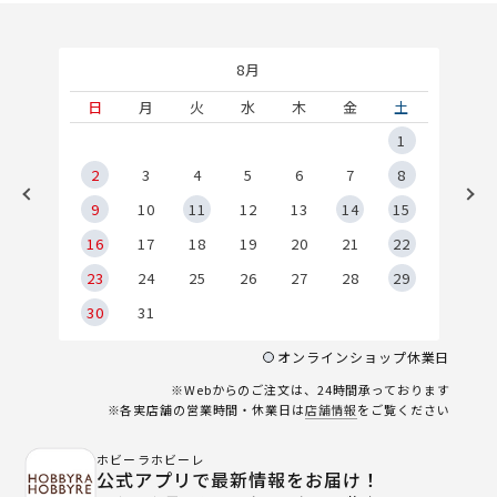
8月
土
日
月
火
水
木
金
土
5
1
2
2
3
4
5
6
7
8
9
9
10
11
12
13
14
15
6
16
17
18
19
20
21
22
23
24
25
26
27
28
29
30
31
オンラインショップ休業日
※Webからのご注文は、24時間承っております
※各実店舗の営業時間・休業日は
店舗情報
をご覧ください
ホビーラホビーレ
公式アプリで最新情報をお届け！