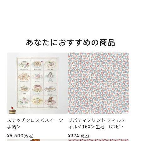
あなたにおすすめの商品
ステッチクロス＜スイーツ
リバティプリント ティルテ
手帖＞
ィル＜16X＞生地 （ホビー
ラホビーレオリジナル）202
¥5,500
¥374
(税込)
(税込)
6SS