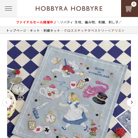
0
ファイナルセール開催中♪
＼リバティ 生地、編み物、刺繍、刺し子／
トップページ
キット
刺繍キット
クロスステッチタペストリー＜アリス＞