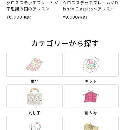
クロスステッチフレーム＜
クロスステッチフレーム＜D
不思議の国のアリス＞
isney Classics～アリス～
＞
¥6,600
¥9,680
(税込)
(税込)
カテゴリーから探す
生地
キット
刺し子
編み物