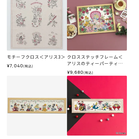
モチーフクロス＜アリス3＞
クロスステッチフレーム＜
アリスのティーパーティー
¥7,040
(税込)
＞
¥9,680
(税込)