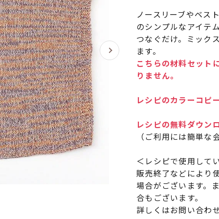
ノースリーブやベス
のシンプルなアイテ
つなぐだけ。ミック
ます。
こちらの材料セットに
りません。
レシピのカラーコピー
レシピの無料ダウン
（ご利用には簡単な
＜レシピで使用して
販売終了などにより
場合がございます。
合もございます。
詳しくはお問い合わ