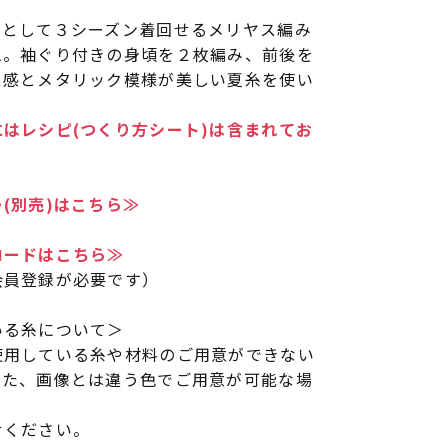
トとして３シーズン着回せるメリヤス編み
ム。袖ぐり付きの身頃を２枚編み、前後を
ス感とメタリック模様が美しい夏糸を使い
はレシピ(つくり方シート)は含まれてお
(別売)はこちら≫
ロードはこちら≫
会員登録が必要です）
いる糸について＞
使用している糸や材料のご用意ができない
また、画像とは違う色でご用意が可能な場
せください。