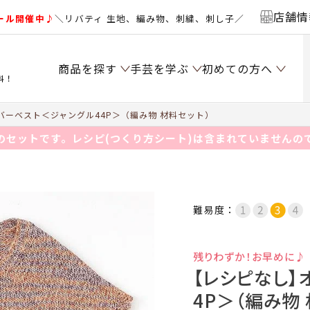
店舗情
ール開催中♪
＼リバティ 生地、編み物、刺繍、刺し子／
商品を探す
手芸を学ぶ
初めての方へ
料！
ーベスト＜ジャングル44P＞（編み物 材料セット）
のセットです。レシピ(つくり方シート)は含まれていませんの
難易度：
残りわずか！お早めに♪
【レシピなし】
4P＞（編み物