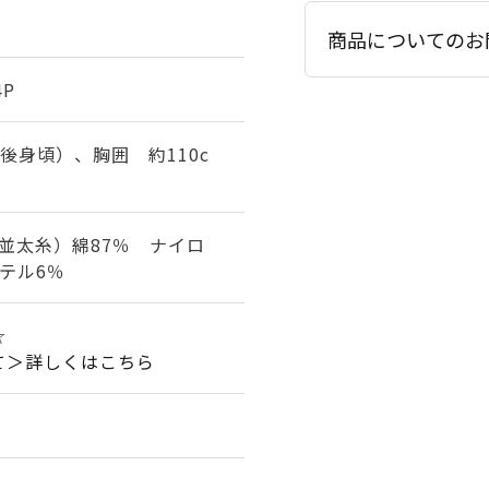
商品についてのお
4P
（後身頃）、胸囲 約110c
並太糸）綿87％ ナイロ
テル6％
☆
て＞詳しくはこちら