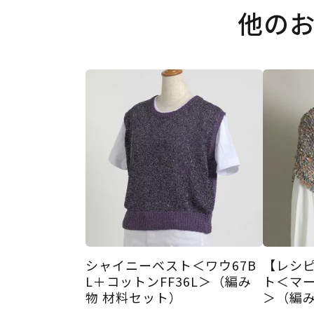
他の
シャイニーベスト＜ワウ67B
【レシ
L＋コットンFF36L＞（編み
ト＜マー
物 材料セット）
＞（編み