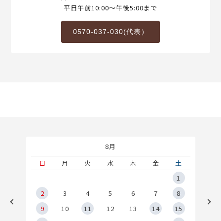
平日午前10:00～午後5:00まで
0570-037-030(代表）
8月
土
日
月
火
水
木
金
土
5
1
2
2
3
4
5
6
7
8
9
9
10
11
12
13
14
15