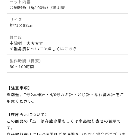
セット内容
合細綿糸（綿100%）/説明書
サイズ
約71×88cm
難易度
中級者 ★★★☆
＜難易度について＞詳しくはこちら
製作時間（目安）
80～100時間
【注意事項】
※別途、7号2本棒針・4/0号カギ針・とじ針・なわ編み針をご
用意ください。
【在庫表示について】
この商品の「△」は在庫少量もしくは商品取り寄せの表示で
す。
商品取り寄せに1～2週間ほどお時間をいただく場合がございま