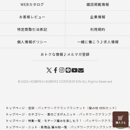
WEBカタログ
雑誌掲載情報
お客様レビュー
企業情報
特定商取引法表記
利用規約
個人情報ポリシー
一緒に働こう♪求人情報
おトクな情報♪メルマガ登録
© 2026 HOBBYRA HOBBYRE CORPORATION ALL Rights Reserved
トップページ
登録
パッチワークアランブランケット（編み物 材料セット）
トップページ
カテゴリー
夏のごきげんニット
パッチワークアランブランケット（
リリヤン
トップページ
特集一覧
モチーフ編みを楽しもう！
パッチワークアランブランケッ
フェア
トップページ
ニット
新商品 編み物一覧
パッチワークアランブランケット（編み物