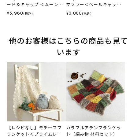
ード＆キャップ ＜ムーンラ
マフラー＜ペールキャット0
イトキッス07L＞（編み物
5WH＞（編み物 材料セッ
¥3,960
¥3,080
(税込)
(税込)
材料セット）
ト）
他のお客様はこちらの商品も見て
います
【レシピなし】モチーフブ
カラフルアランブランケッ
ランケット＜プライムレー
ト（編み物 材料セット）