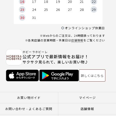
6
16
17
18
19
20
21
22
23
24
25
26
27
28
29
30
31
オンラインショップ休業日
※Webからのご注文は、24時間承っております
※各実店舗の営業時間・休業日は
店舗情報
をご覧ください
ホビーラホビーレ
公式アプリで最新情報をお届け！
サクサク見られて、楽しいお買い物♪
詳しくはこちら
お買い物ガイド
マイページ
お問い合わせ - よくあるご質問
店舗情報