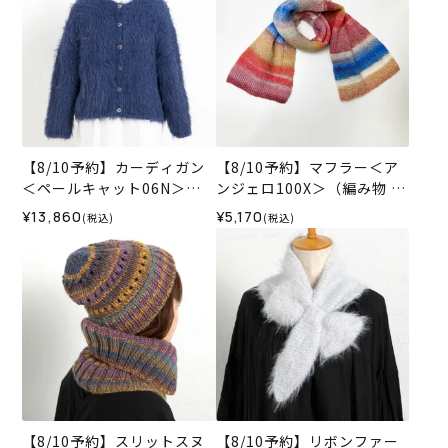
【8/10予約】カーディガン
【8/10予約】マフラー＜ア
＜ペールキャット06N＞
ンジェロ100X＞（編み物 材
（編み物 材料セット）
料セット）
¥13,860
¥5,170
(税込)
(税込)
【8/10予約】スリットスヌ
【8/10予約】リボンファー