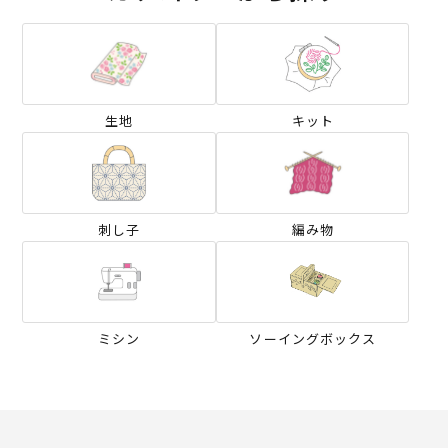
生地
キット
刺し子
編み物
ミシン
ソーイングボックス