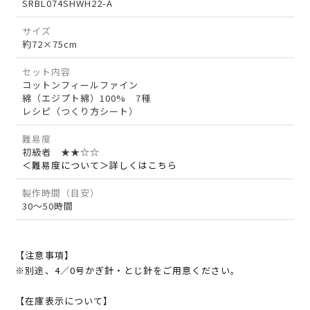
SRBL074SHWH22-A
サイズ
約72×75cm
セット内容
コットンフィールファイン
綿（エジプト綿）100% 7種
レシピ（つくり方シート）
難易度
初級者 ★★☆☆
＜難易度について＞詳しくはこちら
製作時間（目安）
30～50時間
【注意事項】
※別途、4／0号かぎ針・とじ針をご用意ください。
【在庫表示について】