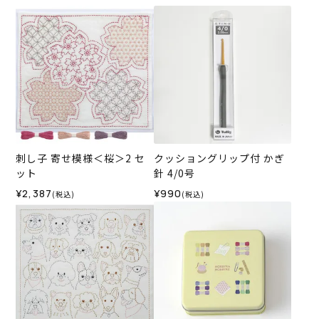
刺し子 寄せ模様＜桜＞2 セ
クッショングリップ付 かぎ
ット
針 4/0号
¥2,387
¥990
(税込)
(税込)