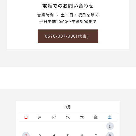
電話でのお問い合わせ
営業時間 ： 土・日・祝日を除く
平日午前10:00～午後5:00まで
0570-037-030(代表）
8月
土
日
月
火
水
木
金
土
5
1
2
2
3
4
5
6
7
8