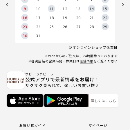
9
9
10
11
12
13
14
15
6
16
17
18
19
20
21
22
23
24
25
26
27
28
29
30
31
オンラインショップ休業日
※Webからのご注文は、24時間承っております
※各実店舗の営業時間・休業日は
店舗情報
をご覧ください
ホビーラホビーレ
公式アプリで最新情報をお届け！
サクサク見られて、楽しいお買い物♪
詳しくはこちら
お買い物ガイド
マイページ