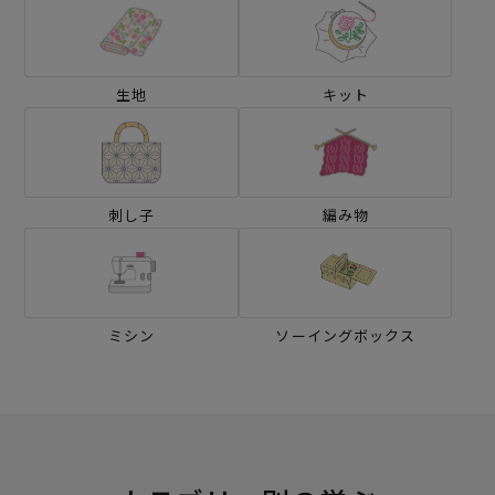
生地
キット
刺し子
編み物
ミシン
ソーイングボックス