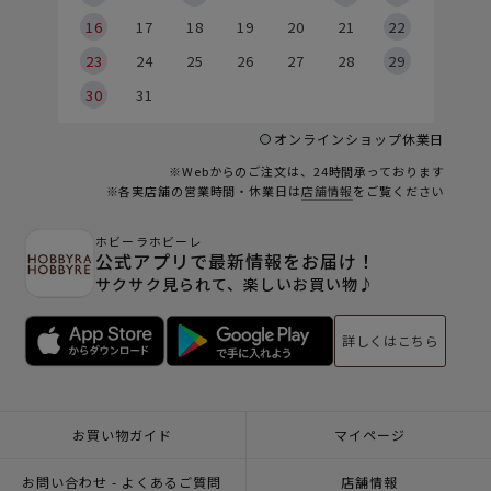
6
16
17
18
19
20
21
22
23
24
25
26
27
28
29
30
31
オンラインショップ休業日
※Webからのご注文は、24時間承っております
※各実店舗の営業時間・休業日は
店舗情報
をご覧ください
ホビーラホビーレ
公式アプリで最新情報をお届け！
サクサク見られて、楽しいお買い物♪
詳しくはこちら
お買い物ガイド
マイページ
お問い合わせ - よくあるご質問
店舗情報