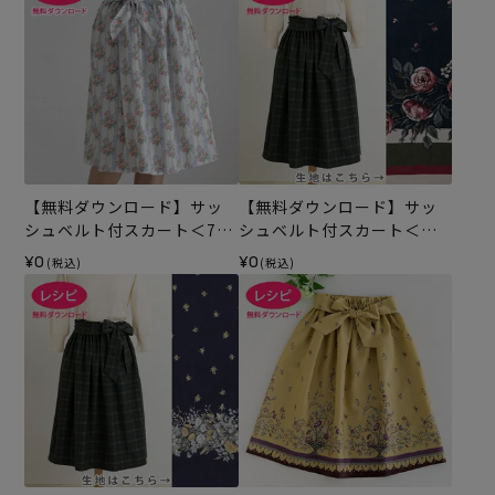
【無料ダウンロード】サッ
【無料ダウンロード】サッ
シュベルト付スカート＜70c
シュベルト付スカート＜フ
m＞ （レシピ）
ランセィズ ボーディユー・
¥0
¥0
(税込)
(税込)
ド・ローズ 70cm＞（レシ
ピ）