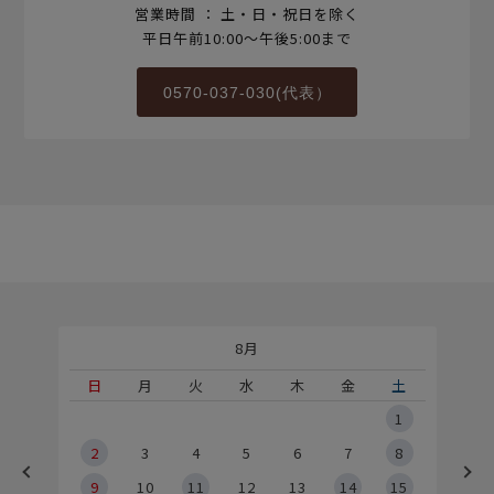
営業時間 ： 土・日・祝日を除く
平日午前10:00～午後5:00まで
0570-037-030(代表）
8月
土
日
月
火
水
木
金
土
5
1
2
2
3
4
5
6
7
8
9
9
10
11
12
13
14
15