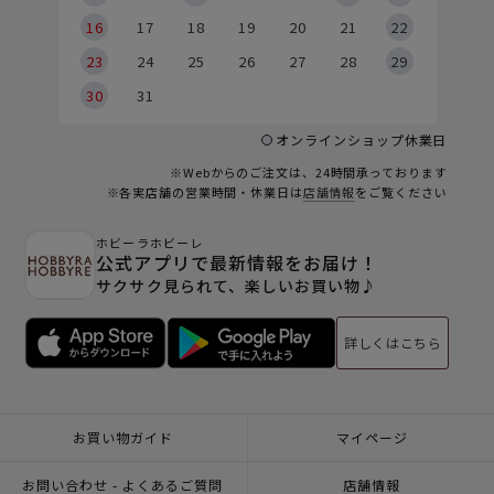
6
16
17
18
19
20
21
22
23
24
25
26
27
28
29
30
31
オンラインショップ休業日
※Webからのご注文は、24時間承っております
※各実店舗の営業時間・休業日は
店舗情報
をご覧ください
ホビーラホビーレ
公式アプリで最新情報をお届け！
サクサク見られて、楽しいお買い物♪
詳しくはこちら
お買い物ガイド
マイページ
お問い合わせ - よくあるご質問
店舗情報