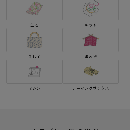
生地
キット
刺し子
編み物
ミシン
ソーイングボックス