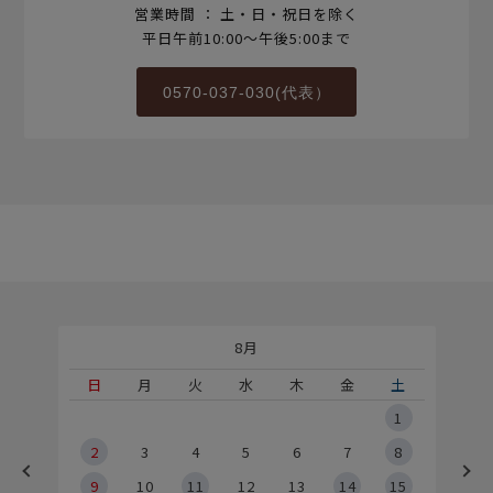
営業時間 ： 土・日・祝日を除く
平日午前10:00～午後5:00まで
0570-037-030(代表）
8月
土
日
月
火
水
木
金
土
5
1
2
2
3
4
5
6
7
8
9
9
10
11
12
13
14
15