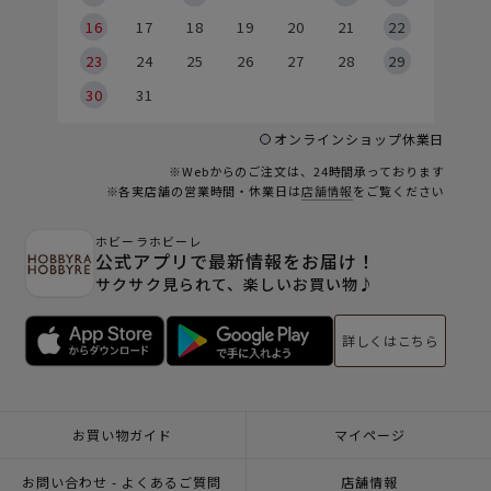
6
16
17
18
19
20
21
22
23
24
25
26
27
28
29
30
31
オンラインショップ休業日
※Webからのご注文は、24時間承っております
※各実店舗の営業時間・休業日は
店舗情報
をご覧ください
ホビーラホビーレ
公式アプリで最新情報をお届け！
サクサク見られて、楽しいお買い物♪
詳しくはこちら
お買い物ガイド
マイページ
お問い合わせ - よくあるご質問
店舗情報