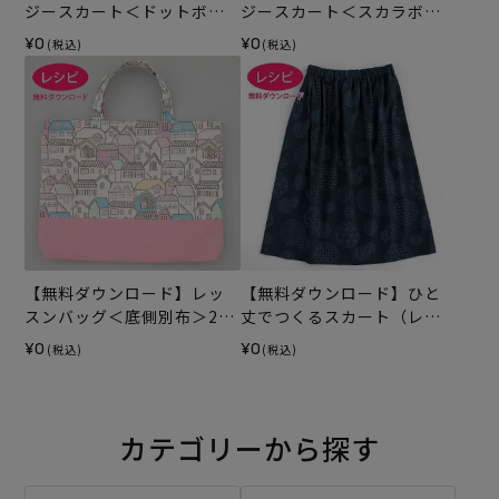
ジースカート＜ドットボー
ジースカート＜スカラボー
ダー・65cm丈＞（レシピ）
ダー・65cm丈＞（レシピ）
¥0
¥0
(税込)
(税込)
【無料ダウンロード】レッ
【無料ダウンロード】ひと
スンバッグ＜底側別布＞2
丈でつくるスカート（レシ
（レシピ）
ピ）
¥0
¥0
(税込)
(税込)
カテゴリーから探す