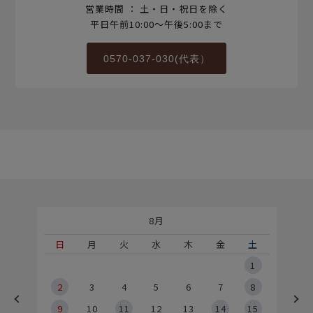
営業時間 ： 土・日・祝日を除く
平日午前10:00～午後5:00まで
0570-037-030(代表）
8月
土
日
月
火
水
木
金
土
5
1
2
2
3
4
5
6
7
8
9
9
10
11
12
13
14
15