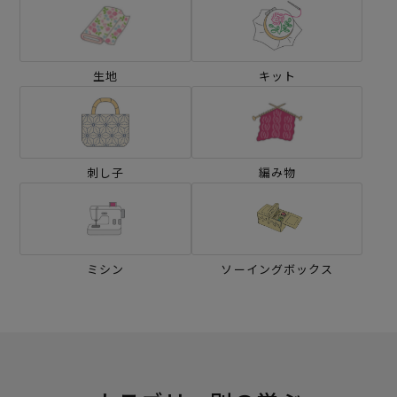
生地
キット
刺し子
編み物
ミシン
ソーイングボックス