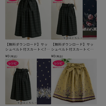
【無料ダウンロード】サッ
【無料ダウンロード】サッ
シュベルト付スカート＜70c
シュベルト付スカート＜フ
m＞ （レシピ）
ランセィズ ボーディユー・
¥0
¥0
(税込)
(税込)
ド・ローズ 70cm＞（レシ
ピ）