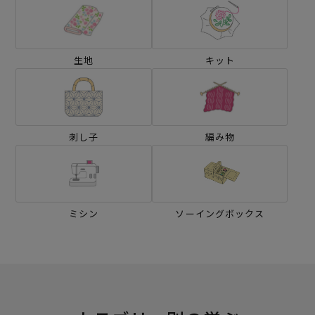
生地
キット
刺し子
編み物
ミシン
ソーイングボックス