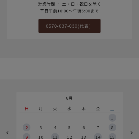
営業時間 ： 土・日・祝日を除く
平日午前10:00～午後5:00まで
0570-037-030(代表）
8月
土
日
月
火
水
木
金
土
5
1
2
2
3
4
5
6
7
8
9
9
10
11
12
13
14
15