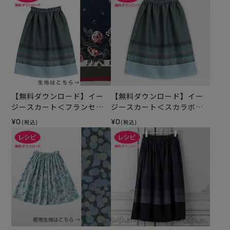
【無料ダウンロード】イー
【無料ダウンロード】イー
ジースカート＜フランセィ
ジースカート＜スカラボー
ズ ボーディユー・ド・ロー
ダー・65cm丈＞（レシピ）
¥0
¥0
(税込)
(税込)
ズ 65cm＞（レシピ）