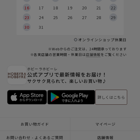
6
16
17
18
19
20
21
22
23
24
25
26
27
28
29
30
31
オンラインショップ休業日
※Webからのご注文は、24時間承っております
※各実店舗の営業時間・休業日は
店舗情報
をご覧ください
ホビーラホビーレ
公式アプリで最新情報をお届け！
サクサク見られて、楽しいお買い物♪
詳しくはこちら
お買い物ガイド
マイページ
お問い合わせ - よくあるご質問
店舗情報