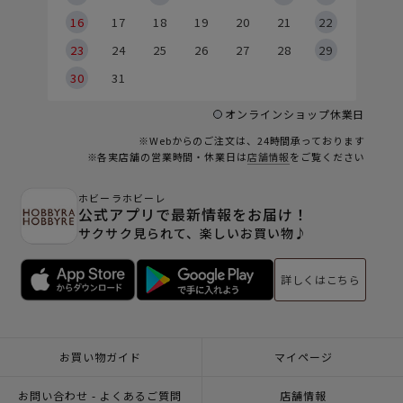
6
16
17
18
19
20
21
22
23
24
25
26
27
28
29
30
31
オンラインショップ休業日
※Webからのご注文は、24時間承っております
※各実店舗の営業時間・休業日は
店舗情報
をご覧ください
ホビーラホビーレ
公式アプリで最新情報をお届け！
サクサク見られて、楽しいお買い物♪
詳しくはこちら
お買い物ガイド
マイページ
お問い合わせ - よくあるご質問
店舗情報