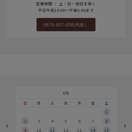
営業時間 ： 土・日・祝日を除く
平日午前10:00～午後5:00まで
0570-037-030(代表）
8月
土
日
月
火
水
木
金
土
5
1
2
2
3
4
5
6
7
8
9
9
10
11
12
13
14
15