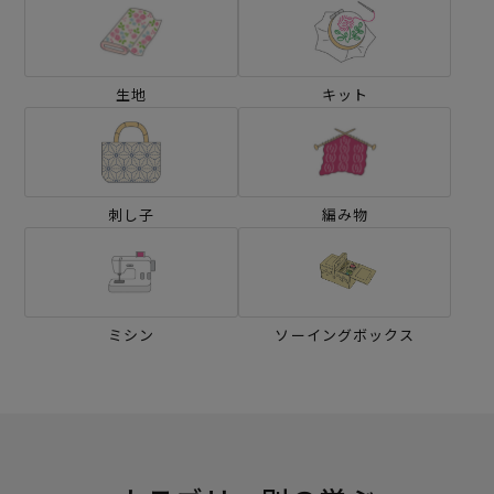
生地
キット
刺し子
編み物
ミシン
ソーイングボックス