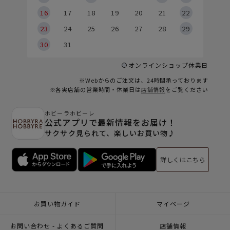
6
16
17
18
19
20
21
22
23
24
25
26
27
28
29
30
31
オンラインショップ休業日
※Webからのご注文は、24時間承っております
※各実店舗の営業時間・休業日は
店舗情報
をご覧ください
ホビーラホビーレ
公式アプリで最新情報をお届け！
サクサク見られて、楽しいお買い物♪
詳しくはこちら
お買い物ガイド
マイページ
お問い合わせ - よくあるご質問
店舗情報