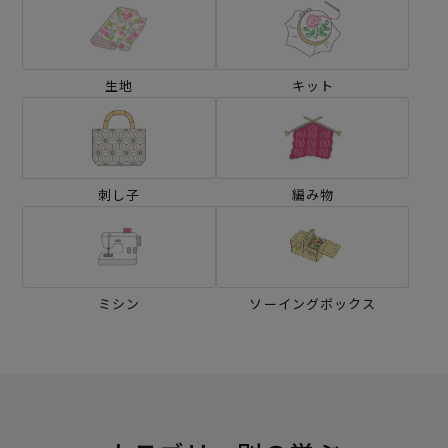
生地
キット
刺し子
編み物
ミシン
ソーイングボックス