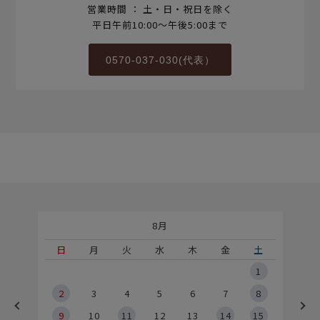
営業時間 ： 土・日・祝日を除く
平日午前10:00～午後5:00まで
0570-037-030(代表）
8月
土
日
月
火
水
木
金
土
5
1
2
2
3
4
5
6
7
8
9
9
10
11
12
13
14
15