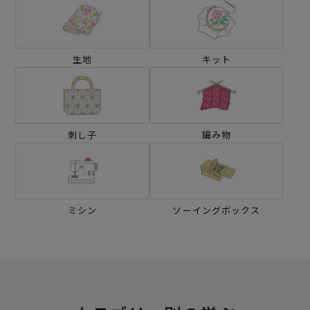
生地
キット
刺し子
編み物
ミシン
ソーイングボックス