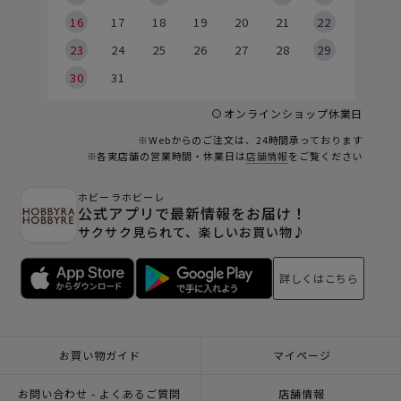
6
16
17
18
19
20
21
22
23
24
25
26
27
28
29
30
31
オンラインショップ休業日
※Webからのご注文は、24時間承っております
※各実店舗の営業時間・休業日は
店舗情報
をご覧ください
ホビーラホビーレ
公式アプリで最新情報をお届け！
サクサク見られて、楽しいお買い物♪
詳しくはこちら
お買い物ガイド
マイページ
お問い合わせ - よくあるご質問
店舗情報