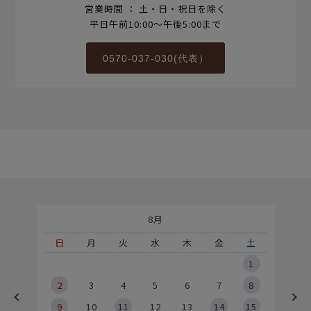
営業時間 ： 土・日・祝日を除く
平日午前10:00～午後5:00まで
0570-037-030(代表）
8月
土
日
月
火
水
木
金
土
5
1
2
2
3
4
5
6
7
8
9
9
10
11
12
13
14
15