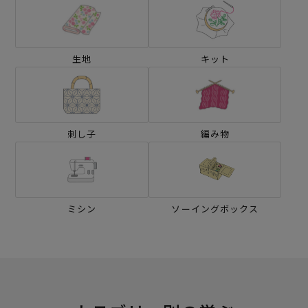
生地
キット
刺し子
編み物
ミシン
ソーイングボックス