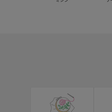
ミシン
ソ