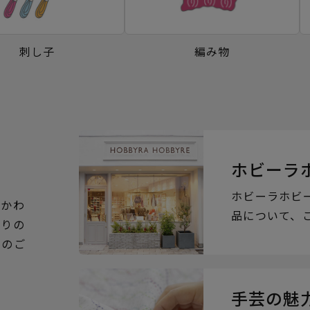
刺し子
編み物
ホビーラ
ホビーラホビ
るかわ
品について、
ぶりの
らのご
手芸の魅