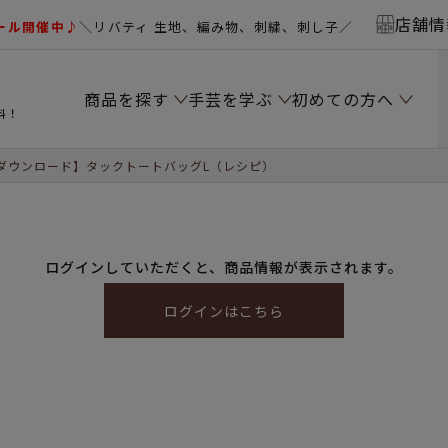
店舗情
ール開催中♪
＼リバティ 生地、編み物、刺繍、刺し子／
商品を探す
手芸を学ぶ
初めての方へ
料！
ダウンロード】タックトートバッグL（レシピ）
ログインしていただくと、商品情報が表示されます。
ログインはこちら