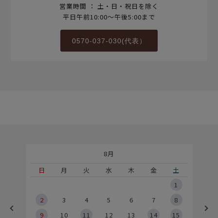
営業時間 ： 土・日・祝日を除く
平日午前10:00～午後5:00まで
0570-037-030(代表）
8月
土
日
月
火
水
木
金
土
5
1
2
2
3
4
5
6
7
8
9
9
10
11
12
13
14
15