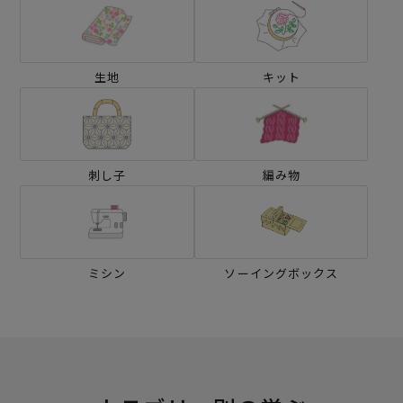
生地
キット
刺し子
編み物
ミシン
ソーイングボックス