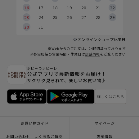
6
16
17
18
19
20
21
22
23
24
25
26
27
28
29
30
31
オンラインショップ休業日
※Webからのご注文は、24時間承っております
※各実店舗の営業時間・休業日は
店舗情報
をご覧ください
ホビーラホビーレ
公式アプリで最新情報をお届け！
サクサク見られて、楽しいお買い物♪
詳しくはこちら
お買い物ガイド
マイページ
お問い合わせ - よくあるご質問
店舗情報