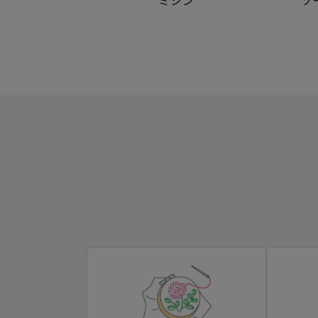
ミシン
ソ