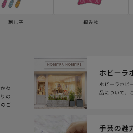
刺し子
編み物
ホビーラ
ホビーラホビ
るかわ
品について、
ぶりの
らのご
手芸の魅