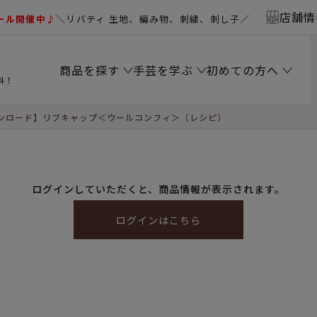
店舗情
ール開催中♪
＼リバティ 生地、編み物、刺繍、刺し子／
商品を探す
手芸を学ぶ
初めての方へ
料！
ンロード】リブキャップ＜ウールコンフィ＞（レシピ）
ログインしていただくと、商品情報が表示されます。
ログインはこちら