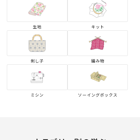
生地
キット
刺し子
編み物
ミシン
ソーイングボックス