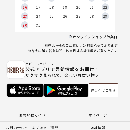
6
16
17
18
19
20
21
22
23
24
25
26
27
28
29
30
31
オンラインショップ休業日
※Webからのご注文は、24時間承っております
※各実店舗の営業時間・休業日は
店舗情報
をご覧ください
ホビーラホビーレ
公式アプリで最新情報をお届け！
サクサク見られて、楽しいお買い物♪
詳しくはこちら
お買い物ガイド
マイページ
お問い合わせ - よくあるご質問
店舗情報