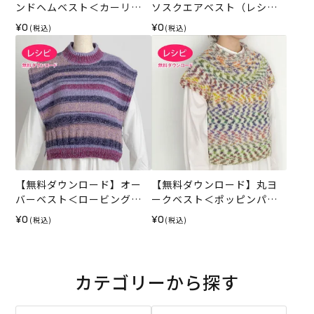
ンドヘムベスト＜カーリー
ソスクエアベスト（レシ
ネップ＞（レシピ）
ピ）
¥0
¥0
(税込)
(税込)
【無料ダウンロード】オー
【無料ダウンロード】丸ヨ
バーベスト＜ロービングキ
ークベスト＜ポッピンパス
ッス＞（レシピ）
テル＞（レシピ）
¥0
¥0
(税込)
(税込)
カテゴリーから探す