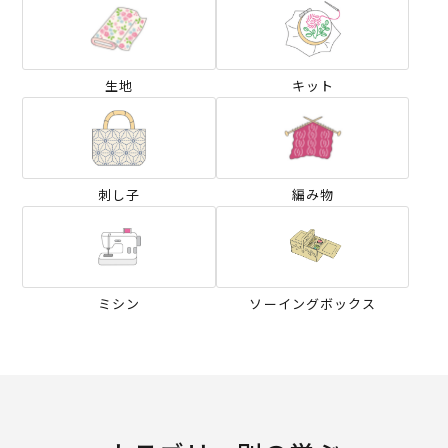
生地
キット
刺し子
編み物
ミシン
ソーイングボックス