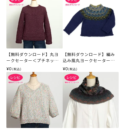
【無料ダウンロード】丸ヨ
【無料ダウンロード】編み
ークセーター＜プチネップ
込み風丸ヨークセーター
フォープライ＞（レシピ）
（レシピ）
¥0
¥0
(税込)
(税込)