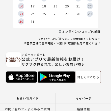
6
16
17
18
19
20
21
22
23
24
25
26
27
28
29
30
31
オンラインショップ休業日
※Webからのご注文は、24時間承っております
※各実店舗の営業時間・休業日は
店舗情報
をご覧ください
ホビーラホビーレ
公式アプリで最新情報をお届け！
サクサク見られて、楽しいお買い物♪
詳しくはこちら
お買い物ガイド
マイページ
お問い合わせ - よくあるご質問
店舗情報