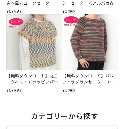
込み風丸ヨークセーター
シーセーター＜アルパカWパ
（レシピ）
レット＞（レシピ）
¥0
¥0
(税込)
(税込)
【無料ダウンロード】丸ヨ
【無料ダウンロード】パレ
ークベスト＜ポッピンパス
ットラグランセーター（レ
テル＞（レシピ）
シピ）
¥0
¥0
(税込)
(税込)
カテゴリーから探す