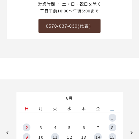
営業時間 ： 土・日・祝日を除く
平日午前10:00～午後5:00まで
0570-037-030(代表）
8月
土
日
月
火
水
木
金
土
5
1
2
2
3
4
5
6
7
8
9
9
10
11
12
13
14
15