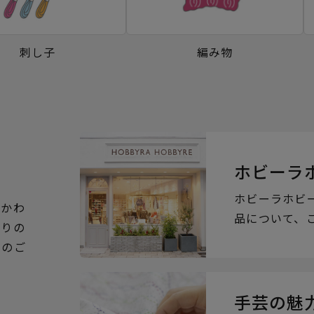
刺し子
編み物
ホビーラ
ホビーラホビ
るかわ
品について、
ぶりの
らのご
手芸の魅