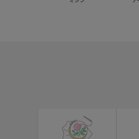
ミシン
ソ