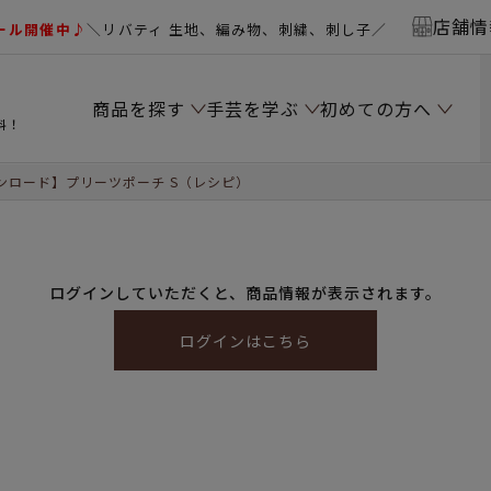
店舗情
ール開催中♪
＼リバティ 生地、編み物、刺繍、刺し子／
商品を探す
手芸を学ぶ
初めての方へ
料！
ンロード】プリーツポーチ S（レシピ）
ログインしていただくと、商品情報が表示されます。
ログインはこちら