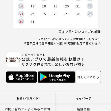
6
16
17
18
19
20
21
22
23
24
25
26
27
28
29
30
31
オンラインショップ休業日
※Webからのご注文は、24時間承っております
※各実店舗の営業時間・休業日は
店舗情報
をご覧ください
ホビーラホビーレ
公式アプリで最新情報をお届け！
サクサク見られて、楽しいお買い物♪
詳しくはこちら
お買い物ガイド
マイページ
お問い合わせ - よくあるご質問
店舗情報