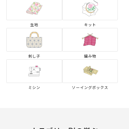
生地
キット
刺し子
編み物
ミシン
ソーイングボックス