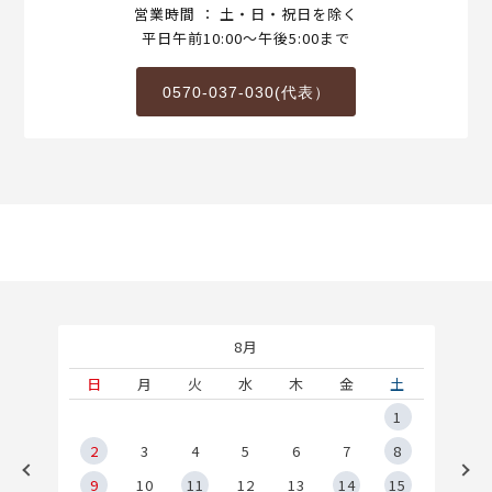
営業時間 ： 土・日・祝日を除く
平日午前10:00～午後5:00まで
0570-037-030(代表）
8月
土
日
月
火
水
木
金
土
5
1
2
2
3
4
5
6
7
8
9
9
10
11
12
13
14
15