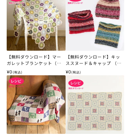
【無料ダウンロード】マー
【無料ダウンロード】キッ
ガレットブランケット（レ
ススヌード＆キャップ （レ
シピ）
シピ）
¥0
¥0
(税込)
(税込)