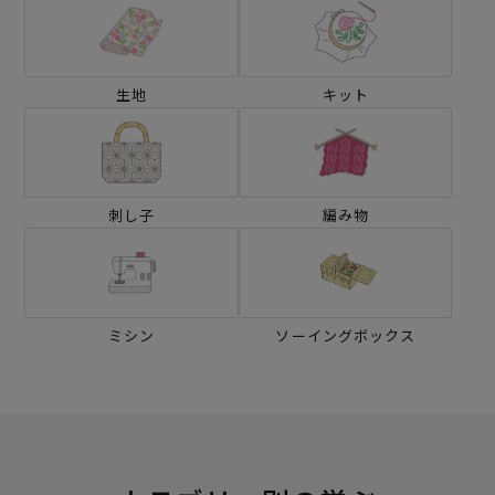
生地
キット
刺し子
編み物
ミシン
ソーイングボックス