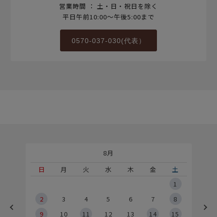
営業時間 ： 土・日・祝日を除く
平日午前10:00～午後5:00まで
0570-037-030(代表）
8月
土
日
月
火
水
木
金
土
5
1
2
2
3
4
5
6
7
8
9
9
10
11
12
13
14
15