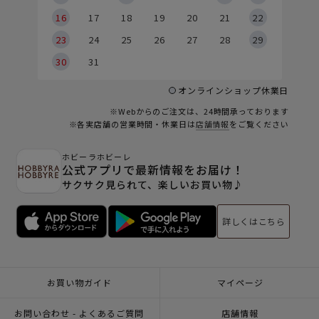
6
16
17
18
19
20
21
22
23
24
25
26
27
28
29
30
31
オンラインショップ休業日
※Webからのご注文は、24時間承っております
※各実店舗の営業時間・休業日は
店舗情報
をご覧ください
ホビーラホビーレ
公式アプリで最新情報をお届け！
サクサク見られて、楽しいお買い物♪
詳しくはこちら
お買い物ガイド
マイページ
お問い合わせ - よくあるご質問
店舗情報