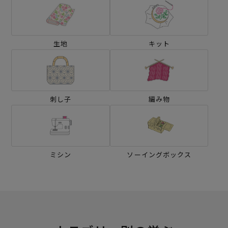
生地
キット
刺し子
編み物
ミシン
ソーイングボックス