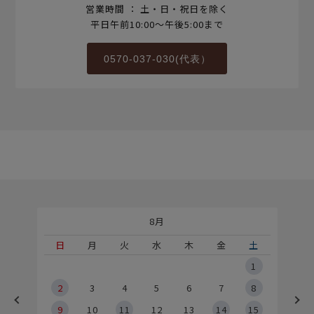
営業時間 ： 土・日・祝日を除く
平日午前10:00～午後5:00まで
0570-037-030(代表）
8月
土
日
月
火
水
木
金
土
5
1
2
2
3
4
5
6
7
8
9
9
10
11
12
13
14
15