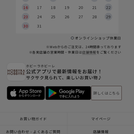
6
16
17
18
19
20
21
22
23
24
25
26
27
28
29
30
31
オンラインショップ休業日
※Webからのご注文は、24時間承っております
※各実店舗の営業時間・休業日は
店舗情報
をご覧ください
ホビーラホビーレ
公式アプリで最新情報をお届け！
サクサク見られて、楽しいお買い物♪
詳しくはこちら
お買い物ガイド
マイページ
お問い合わせ - よくあるご質問
店舗情報