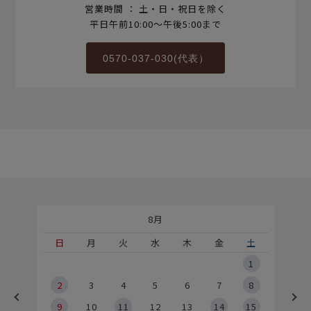
営業時間 ： 土・日・祝日を除く
平日午前10:00～午後5:00まで
0570-037-030(代表）
8月
土
日
月
火
水
木
金
土
5
1
2
2
3
4
5
6
7
8
9
9
10
11
12
13
14
15