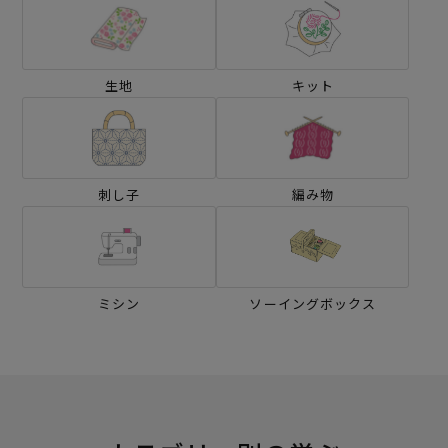
生地
キット
刺し子
編み物
ミシン
ソーイングボックス