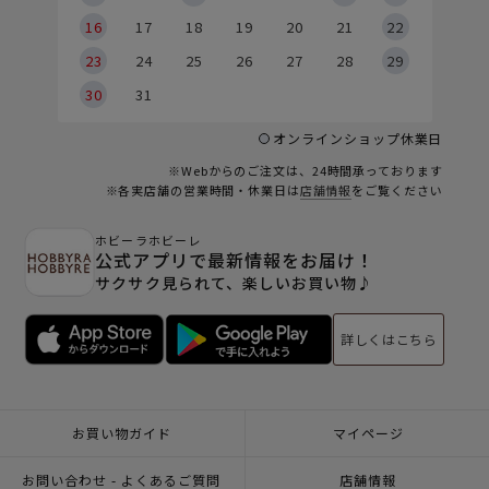
6
16
17
18
19
20
21
22
23
24
25
26
27
28
29
30
31
オンラインショップ休業日
※Webからのご注文は、24時間承っております
※各実店舗の営業時間・休業日は
店舗情報
をご覧ください
ホビーラホビーレ
公式アプリで最新情報をお届け！
サクサク見られて、楽しいお買い物♪
詳しくはこちら
お買い物ガイド
マイページ
お問い合わせ - よくあるご質問
店舗情報