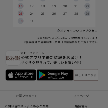
6
16
17
18
19
20
21
22
23
24
25
26
27
28
29
30
31
オンラインショップ休業日
※Webからのご注文は、24時間承っております
※各実店舗の営業時間・休業日は
店舗情報
をご覧ください
ホビーラホビーレ
公式アプリで最新情報をお届け！
サクサク見られて、楽しいお買い物♪
詳しくはこちら
お買い物ガイド
マイページ
お問い合わせ - よくあるご質問
店舗情報