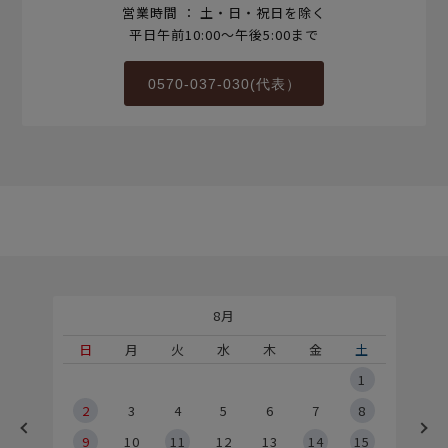
営業時間 ： 土・日・祝日を除く
平日午前10:00～午後5:00まで
0570-037-030(代表）
8月
土
日
月
火
水
木
金
土
5
1
2
2
3
4
5
6
7
8
9
9
10
11
12
13
14
15