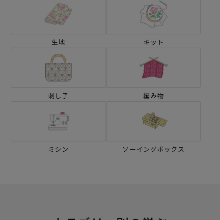
生地
キット
刺し子
編み物
ミシン
ソーイングボックス